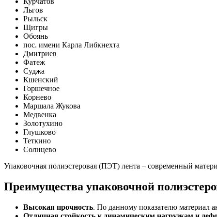
Курчатов
Льгов
Рыльск
Щигры
Обоянь
пос. имени Карла Либкнехта
Дмитриев
Фатеж
Суджа
Кшенский
Горшечное
Корнево
Маршала Жукова
Медвенка
Золотухино
Глушково
Теткино
Солнцево
Упаковочная полиэстеровая (ПЭТ) лента – современный материа
Преимущества упаковочной полиэстер
Высокая прочность
. По данному показателю материал а
Отличная стойкость к динамическим нагрузкам и де