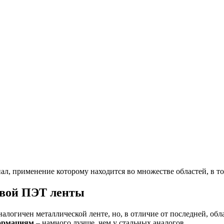
л, применение которому находится во множестве областей, в то
овой ПЭТ ленты
налогичен металлической ленте, но, в отличие от последней, об
формациям
– намного лучше, чем у стальных аналогов.