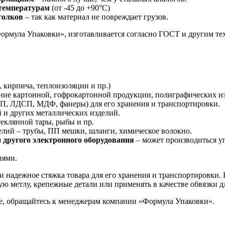
 температурам
(от -45 до +90°С)
голков
– так как материал не повреждает грузов.
ормула Упаковки», изготавливается согласно ГОСТ и другим тех
 кирпича, теплоизоляции и пр.)
ние картонной, гофрокартонной продукции, полиграфических изд
П, ЛДСП, МДФ, фанеры) для его хранения и транспортировки.
й и других металлических изделий.
теклянной тары, рыбы и пр.
елий – трубы, ПП мешки, шланги, химическое волокно.
 другого электронного оборудования
– может производиться уп
иями.
я и надежное стяжка товара для его хранения и транспортировки
ую метлу, крепежные детали или применять в качестве обвязки д
е, обращайтесь к менеджерам компании «Формула Упаковки».